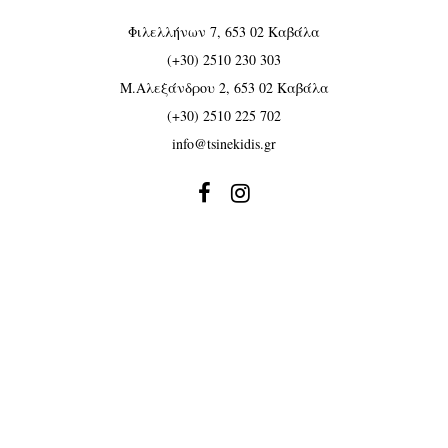
Φιλελλήνων 7, 653 02 Καβάλα
(+30) 2510 230 303
Μ.Αλεξάνδρου 2, 653 02 Καβάλα
(+30) 2510 225 702
info@tsinekidis.gr


Κατάλογος
Κόσμημα
Ρολόι
Γάμος
Βάπτιση
Προσφορές Κοσμημάτων
Προσφορές Ρολογιών
Δωροκάρτα