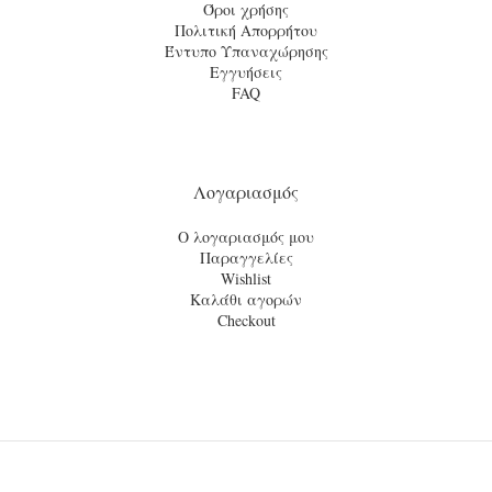
Όροι χρήσης
Πολιτική Απορρήτου
Έντυπο Υπαναχώρησης
Εγγυήσεις
FAQ
Λογαριασμός
Ο λογαριασμός μου
Παραγγελίες
Wishlist
Καλάθι αγορών
Checkout
© 2021
tsinekidis.gr
· All rights reserved · A website by
Artware