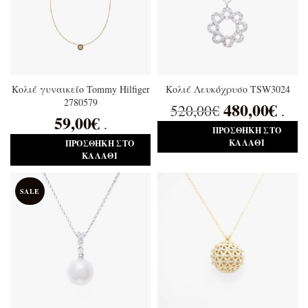
Κολιέ γυναικείο Tommy Hilfiger
Κολιέ Λευκόχρυσο TSW3024
2780579
480,00
€
520,00
€
.
59,00
€
.
ΠΡΟΣΘΉΚΗ ΣΤΟ
ΚΑΛΆΘΙ
ΠΡΟΣΘΉΚΗ ΣΤΟ
ΚΑΛΆΘΙ
SALE