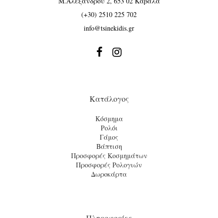
Μ.Αλεξάνδρου 2, 653 02 Καβάλα
(+30) 2510 225 702
info@tsinekidis.gr


Κατάλογος
Κόσμημα
Ρολόι
Γάμος
Βάπτιση
Προσφορές Κοσμημάτων
Προσφορές Ρολογιών
Δωροκάρτα
Πληροφορίες