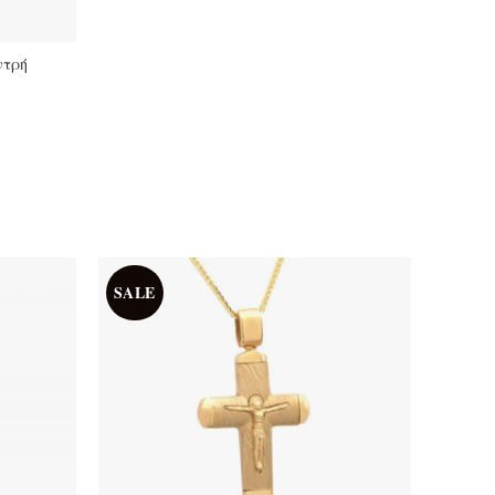
ντρή
SALE