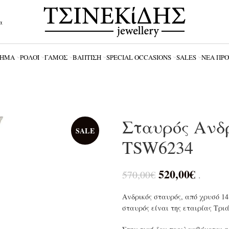
α
ΗΜΑ
ΡΟΛΌΪ
ΓΆΜΟΣ
ΒΆΠΤΙΣΗ
SPECIAL OCCASIONS
SALES
ΝΈΑ ΠΡ
Σταυρός Ανδ
SALE
TSW6234
520,00
€
570,00
€
.
Ανδρικός σταυρός, από χρυσό 1
σταυρός είναι της εταιρίας Τρι