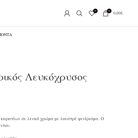
0
0
0,00
€
ΟΪΌΝΤΑ
ρικός Λευκόχρυσος
4 καρατίων σε λευκό χρώμα με λουστρέ φινίρισμα. Ο
άντου.