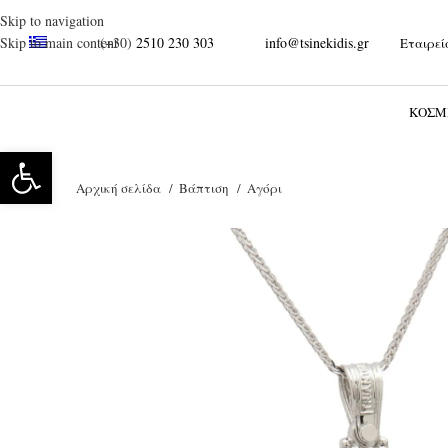
Skip to navigation
(+30)
2510 230 303
info@tsinekidis.gr
Skip to main content
Εταιρεί
Ξεκινήστε να γράφετε για να βρείτε τα προϊόντα που αναζητάτε.
ΚΌΣΜ
Ανοίξτε τη γραμμή εργαλείων
Αρχική σελίδα
Βάπτιση
Αγόρι