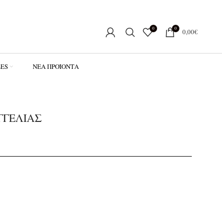
0
0
0,00
€
LES
ΝΈΑ ΠΡΟΪΌΝΤΑ
ΓΕΛΊΑΣ