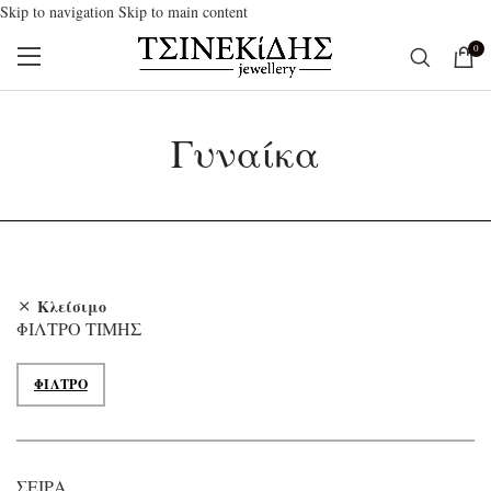
Skip to navigation
Skip to main content
0
Γυναίκα
Κλείσιμο
ΦΊΛΤΡΟ ΤΙΜΉΣ
ΦΊΛΤΡΟ
Ελάχιστη τιμή
Μέγιστη τιμή
ΣΕΙΡΆ