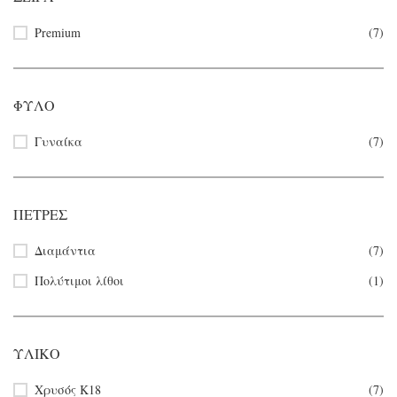
Premium
(7)
ΦΎΛΟ
Γυναίκα
(7)
ΠΈΤΡΕΣ
Διαμάντια
(7)
Πολύτιμοι λίθοι
(1)
ΥΛΙΚΌ
Χρυσός Κ18
(7)