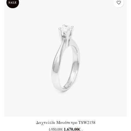
SALE
επιλογές μπορούν να
επιλεγούν στη σελίδα του
προϊόντος
Δαχτυλίδι Μονόπετρο TSW2158
1.670,00
€
Original price was: 1.950,00€.
Η τρέχουσα τιμή είναι:
1.950,00
€
.