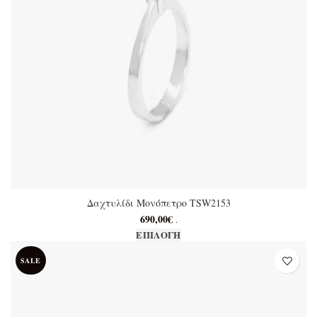
Δαχτυλίδι Μονόπετρο TSW2153
690,00
€
.
Αυτό το προϊόν έχει
ΕΠΙΛΟΓΉ
πολλαπλές παραλλαγές. Οι
SALE
επιλογές μπορούν να
επιλεγούν στη σελίδα του
προϊόντος