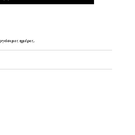
ργάσιμες ημέρες.
Το email σας*