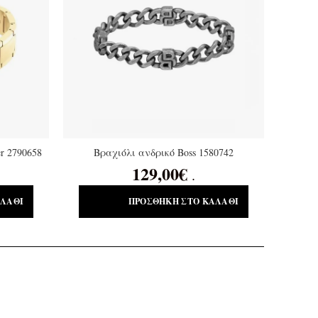
r 2790658
Βραχιόλι ανδρικό Boss 1580742
129,00
€
.
ΑΛΆΘΙ
ΠΡΟΣΘΉΚΗ ΣΤΟ ΚΑΛΆΘΙ