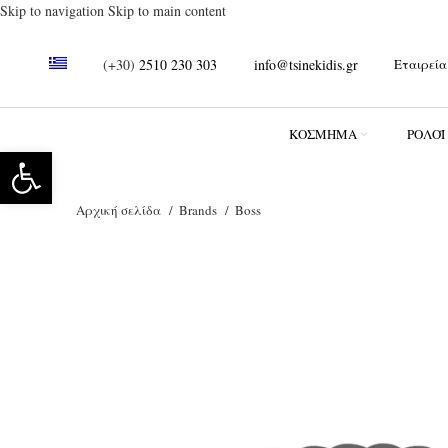
Skip to navigation
Skip to main content
(+30)
2510 230 303
info@tsinekidis.gr
Εταιρεία
ΚΌΣΜΗΜΑ
ΡΟΛΌΪ
Ανοίξτε τη γραμμή εργαλείων
Αρχική σελίδα
Brands
Boss