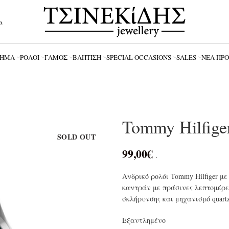
α
ΗΜΑ
ΡΟΛΌΪ
ΓΆΜΟΣ
ΒΆΠΤΙΣΗ
SPECIAL OCCASIONS
SALES
ΝΈΑ ΠΡ
Tommy Hilfige
SOLD OUT
99,00
€
.
Ανδρικό ρολόι Tommy Hilfiger μ
καντράν με πράσινες λεπτομέρει
σκλήρυνσης και μηχανισμό quartz
Εξαντλημένο