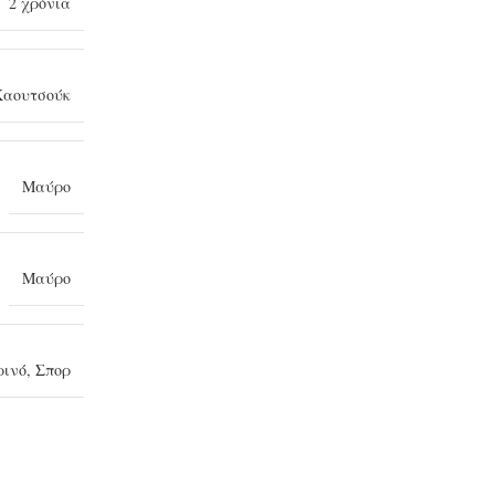
2 χρόνια
Καουτσούκ
Μαύρο
Μαύρο
ρινό
,
Σπορ