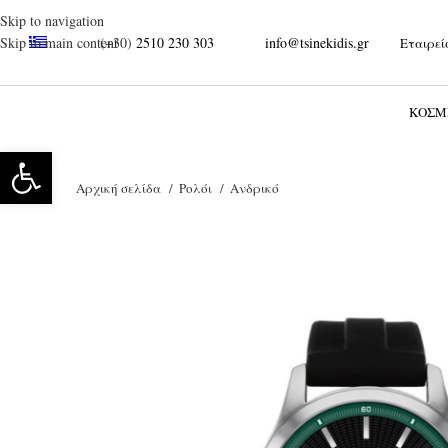
Skip to navigation
(+30)
2510 230 303
info@tsinekidis.gr
Skip to main content
Εταιρεί
ΚΌΣΜ
Ανοίξτε τη γραμμή εργαλείων
Αρχική σελίδα
Ρολόι
Ανδρικό