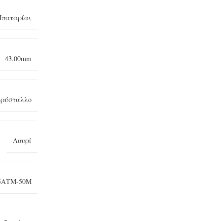
παταρίας
43.00mm
κρύσταλλο
Λουρί
5ΑΤΜ-50Μ