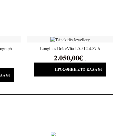
nograph
Longines DolceVita L5.512.4.87.6
2.050,00
€
.
ΠΡΟΣΘΉΚΗ ΣΤΟ ΚΑΛΆΘΙ
ΑΛΆΘΙ