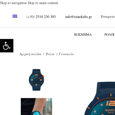
Skip to navigation
Skip to main content
(+30)
2510 230 303
info@tsinekidis.gr
Εταιρεία
ΚΌΣΜΗΜΑ
ΡΟΛΌΪ
Ανοίξτε τη γραμμή εργαλείων
Αρχική σελίδα
Ρολόι
Γυναικείο