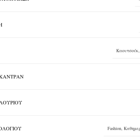
Η
Καουτσούκ
ΚΑΝΤΡΆΝ
ΛΟΥΡΙΟΎ
ΡΟΛΟΓΙΟΎ
Fashion
,
Καθημε