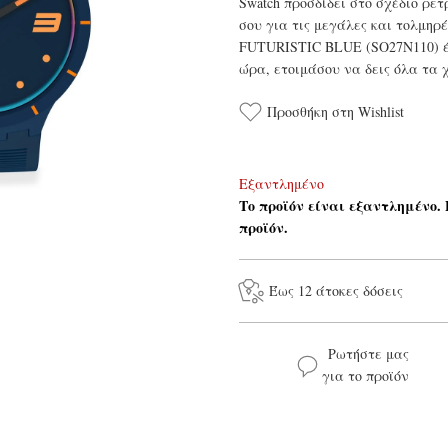
Swatch προσδίδει στο σχέδιο ρετ
σου για τις μεγάλες και τολμηρέ
FUTURISTIC BLUE (SO27N110) έρ
ώρα, ετοιμάσου να δεις όλα τα
Προσθήκη στη Wishlist
Εξαντλημένο
Το προϊόν είναι εξαντλημένο.
προϊόν.
Έως 12 άτοκες δόσεις
Ρωτήστε μας
για το προϊόν
Το όνομά σας*