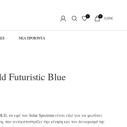
0
0
0,00
€
LES
ΝΈΑ ΠΡΟΪΌΝΤΑ
d Futuristic Blue
LD, το εφέ του Solar Spectrum είναι εδώ για να φωτίσει
η, που αντικατοπτρίζει την κίνηση και τον δυναμισμό της