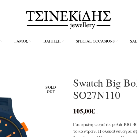
ΓΆΜΟΣ
ΒΆΠΤΙΣΗ
SPECIAL OCCASIONS
SA
Swatch Big Bol
SOLD
SO27N110
OUT
105,00
€
.
Για πρώτη φορά σε ρολόι BIG BO
το καντράν. Η ολοκαίνουργια όψ