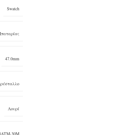
Swatch
παταρίας
47.0mm
κρύσταλλο
Λουρί
3ATM-30Μ