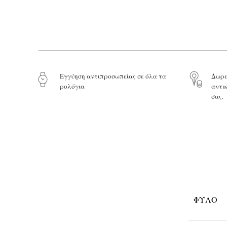
Eγγύηση αντιπροσωπείας σε όλα τα
Δωρε
ρολόγια
αντι
σας.
ΦΎΛΟ