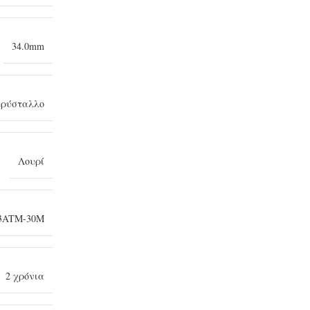
34.0mm
κρύσταλλο
Λουρί
3ATM-30Μ
2 χρόνια