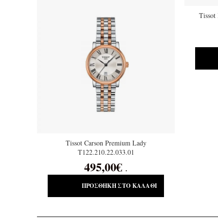
Tissot
Tissot Carson Premium Lady
T122.210.22.033.01
495,00
€
.
ΠΡΟΣΘΉΚΗ ΣΤΟ ΚΑΛΆΘΙ