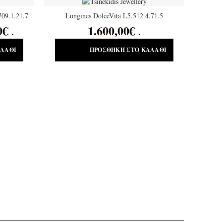
709.1.21.7
Longines DolceVita L5.512.4.71.5
0
€
1.600,00
€
.
.
ΑΛΆΘΙ
ΠΡΟΣΘΉΚΗ ΣΤΟ ΚΑΛΆΘΙ