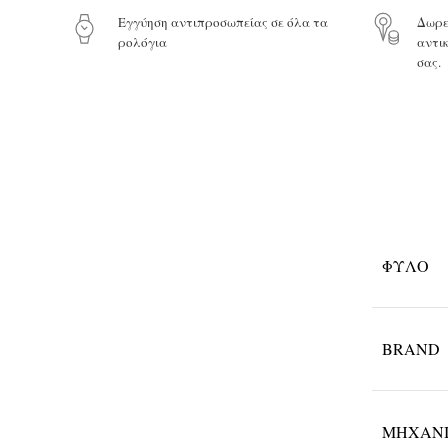
Eγγύηση αντιπροσωπείας σε όλα τα
Δωρε
ρολόγια
αντι
σας.
ΦΎΛΟ
BRAND
ΜΗΧΑΝ