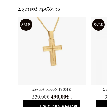
Σχετικά προϊόντα
SALE
SALE
Σταυρός Χρυσός TSG6185
Στ
490,00
€
530,00
€
9
.
ΠΡΟΣΘΉΚΗ ΣΤΟ ΚΑΛΆΘΙ