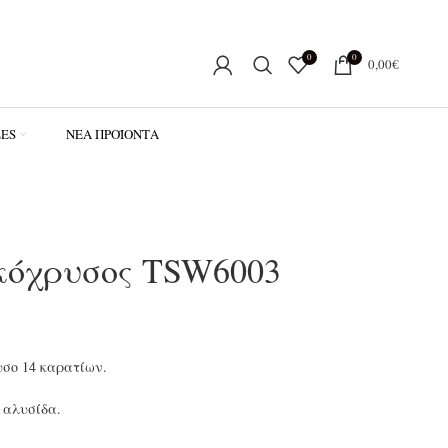
0
0
0,00
€
LES
ΝΈΑ ΠΡΟΪΌΝΤΑ
κόχρυσος TSW6003
υσο 14 καρατίων.
 αλυσίδα.