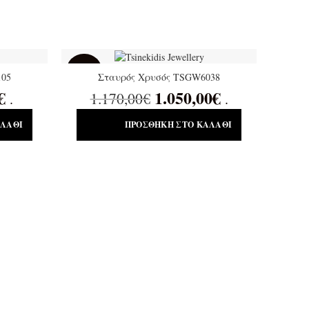
SALE
105
Σταυρός Χρυσός TSGW6038
€
1.050,00
€
1.170,00
€
.
.
ΑΛΆΘΙ
ΠΡΟΣΘΉΚΗ ΣΤΟ ΚΑΛΆΘΙ