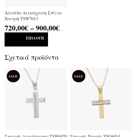
Αλυσίδα Λευκόχρυση Σπίγγα
Χοντρή TSW7013
720,00
€
–
900,00
€
.
ΕΠΙΛΟΓΉ
Σχετικά προϊόντα
SALE
SALE
Σταυρός Λευκόχρυσος TSW6070
Σταυρός Χρυσός TSG6014