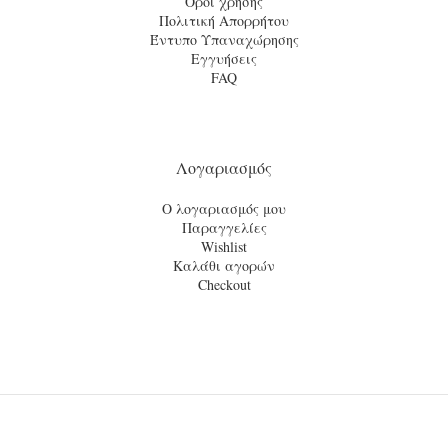
Όροι χρήσης
Πολιτική Απορρήτου
Έντυπο Υπαναχώρησης
Εγγυήσεις
FAQ
Λογαριασμός
Ο λογαριασμός μου
Παραγγελίες
Wishlist
Καλάθι αγορών
Checkout
© 2021
tsinekidis.gr
· All rights reserved · A website by
Artware