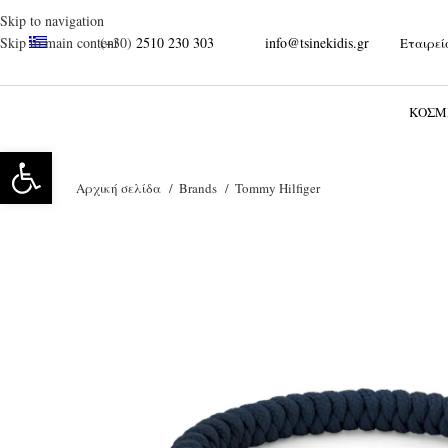
Skip to navigation
(+30)
2510 230 303
info@tsinekidis.gr
Skip to main content
Εταιρεί
Ξεκινήστε να γράφετε για να βρείτε τα προϊόντα που αναζητάτε.
ΚΌΣΜ
Ανοίξτε τη γραμμή εργαλείων
Αρχική σελίδα
Brands
Tommy Hilfiger