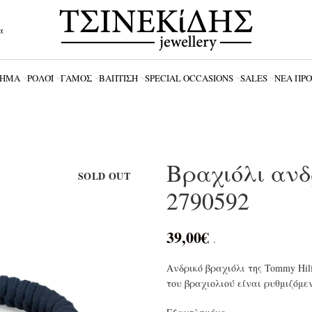
α
ΗΜΑ
ΡΟΛΌΪ
ΓΆΜΟΣ
ΒΆΠΤΙΣΗ
SPECIAL OCCASIONS
SALES
ΝΈΑ ΠΡ
Βραχιόλι ανδρ
SOLD OUT
2790592
39,00
€
.
Ανδρικό βραχιόλι της Tommy Hi
του βραχιολιού είναι ρυθμιζόμε