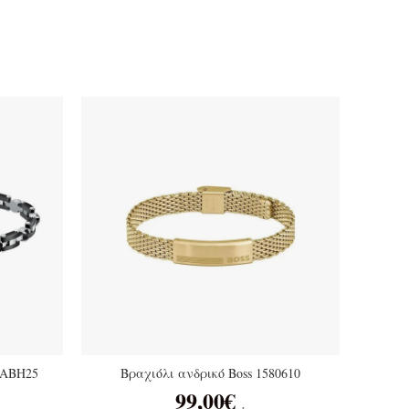
 SABH25
Βραχιόλι ανδρικό Boss 1580610
99,00
€
.