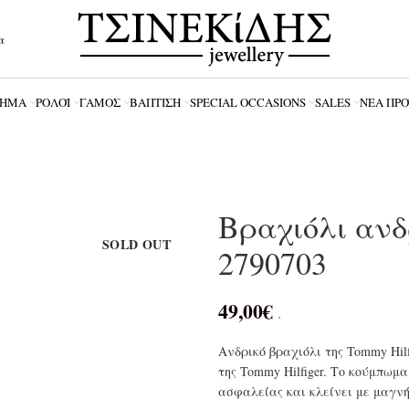
α
ΗΜΑ
ΡΟΛΌΪ
ΓΆΜΟΣ
ΒΆΠΤΙΣΗ
SPECIAL OCCASIONS
SALES
ΝΈΑ ΠΡ
Βραχιόλι ανδρ
SOLD OUT
2790703
49,00
€
.
Ανδρικό βραχιόλι της Tommy Hil
της Tommy Hilfiger. Το κούμπωμα
ασφαλείας και κλείνει με μαγνή