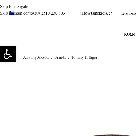
Skip to navigation
(+30)
2510 230 303
info@tsinekidis.gr
Skip to main content
Εταιρεί
ΚΌΣΜ
Ανοίξτε τη γραμμή εργαλείων
Αρχική σελίδα
Brands
Tommy Hilfiger