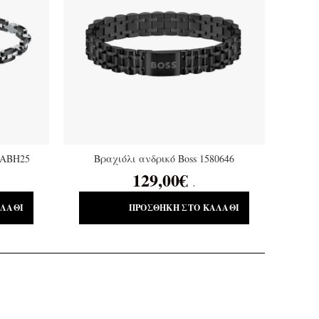
 SABH25
Βραχιόλι ανδρικό Boss 1580646
129,00
€
.
ΑΛΆΘΙ
ΠΡΟΣΘΉΚΗ ΣΤΟ ΚΑΛΆΘΙ