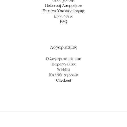
Πολιτική Απορρήτου
Έντυπο Υπαναχώρησης
Εγγυήσεις
FAQ
Λογαριασμός
Ο λογαριασμός μου
Παραγγελίες
Wishlist
Καλάθι αγορών
Checkout
© 2021
tsinekidis.gr
· All rights reserved · A website by
Artware