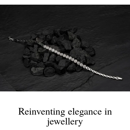
Το όνομά σας*
Το email σας*
Το μήνυμά σας
Προϊόν:
Reinventing elegance in
jewellery