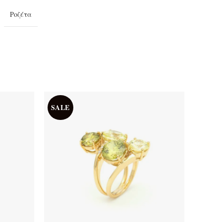
Ροζέτα
SALE