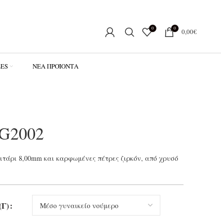
0
0
0,00
€
LES
ΝΈΑ ΠΡΟΪΌΝΤΑ
SG2002
ιτάρι 8,00mm και καρφωμένες πέτρες ζιρκόν, από χρυσό
Γ)