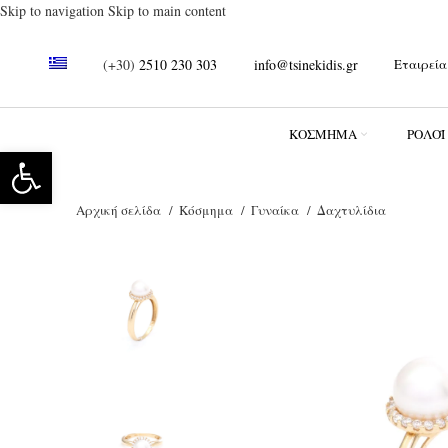
Skip to navigation
Skip to main content
(+30)
2510 230 303
info@tsinekidis.gr
Εταιρεία
ΚΌΣΜΗΜΑ
ΡΟΛΌΪ
Ανοίξτε τη γραμμή εργαλείων
Αρχική σελίδα
Κόσμημα
Γυναίκα
Δαχτυλίδια