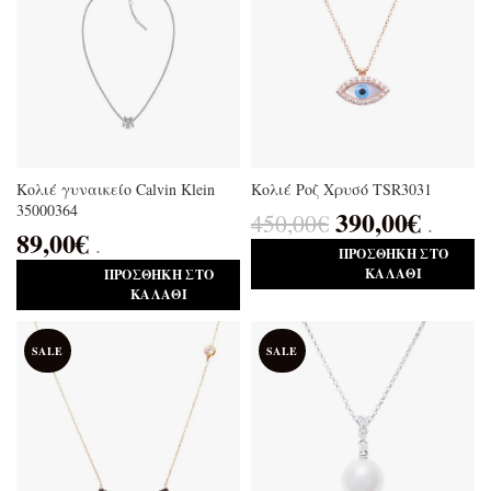
Κολιέ γυναικείο Calvin Klein
Κολιέ Ροζ Χρυσό TSR3031
35000364
390,00
€
450,00
€
.
89,00
€
.
ΠΡΟΣΘΉΚΗ ΣΤΟ
ΚΑΛΆΘΙ
ΠΡΟΣΘΉΚΗ ΣΤΟ
ΚΑΛΆΘΙ
SALE
SALE