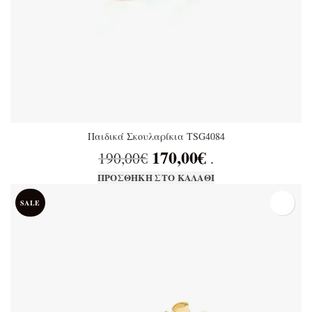
Παιδικά Σκουλαρίκια TSG4084
170,00
€
Original price was:
Η τρέχουσα
190,00
€
.
190,00€.
τιμή είναι:
ΠΡΟΣΘΉΚΗ ΣΤΟ ΚΑΛΆΘΙ
170,00€.
SALE