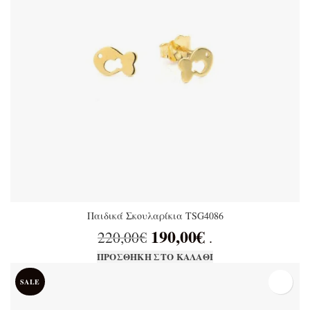
Παιδικά Σκουλαρίκια TSG4086
190,00
€
Original price was:
Η τρέχουσα
220,00
€
.
220,00€.
τιμή είναι:
ΠΡΟΣΘΉΚΗ ΣΤΟ ΚΑΛΆΘΙ
190,00€.
SALE