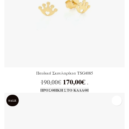
Παιδικά Σκουλαρίκια TSG4085
170,00
€
Original price was:
Η τρέχουσα
190,00
€
.
190,00€.
τιμή είναι:
ΠΡΟΣΘΉΚΗ ΣΤΟ ΚΑΛΆΘΙ
170,00€.
SALE