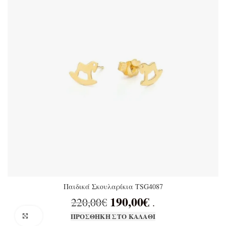
Παιδικά Σκουλαρίκια TSG4087
190,00
€
Original price was:
Η τρέχουσα
220,00
€
.
220,00€.
τιμή είναι:
Click to enlarge
ΠΡΟΣΘΉΚΗ ΣΤΟ ΚΑΛΆΘΙ