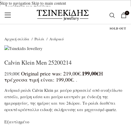
Skip to navigation
Skip to main content
0
Ξεκινήστε να γράφετε για να βρείτε τα προϊόντα που αναζητάτε.
SALE
SOLD OUT
Αρχική σελίδα
Ρολόι
Ανδρικό
Calvin Klein Men 25200214
199,00
€
Original price was: 219,00€.
Η
219,00
€
τρέχουσα τιμή είναι: 199,00€.
.
Ανδρικό ρολόι Calvin Klein με μαύρο μπρασελέ από ανοξείδωτο
ατσάλι, μαύρη κάσα και μαύρο καντράν με ένδειξη της
ημερομηνίας, της ημέρας και του 24ώρου. Το ρολόι διαθέτει
ορυκτό κρύσταλλο ειδικής σκλήρυνσης και μηχανισμό quartz.
Εξαντλημένο