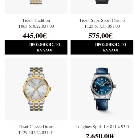
Tissot Tradition
Tissot SuperSport Chrono
T063.610.22.037.00
T125.617.33.051.00
445,00
€
575,00
€
.
.
ΠΡΟΣΘΉΚΗ ΣΤΟ
ΠΡΟΣΘΉΚΗ ΣΤΟ
ΚΑΛΆΘΙ
ΚΑΛΆΘΙ
Tissot Classic Dream
Longines Spirit L3.811.4.93.0
T129.407.22.031.01
2.650,00
€
.