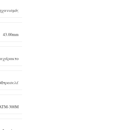
ηχανισμός
43.00mm
 αχάρακτο
Μπρασελέ
ATM-300M