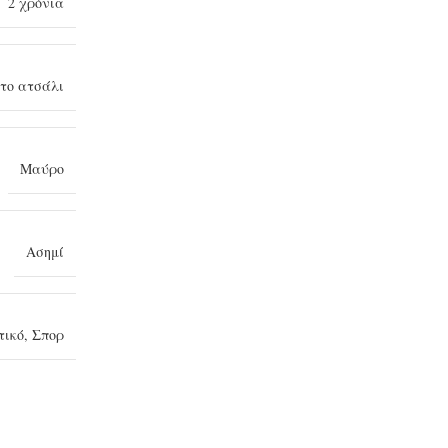
2 χρόνια
το ατσάλι
Μαύρο
Ασημί
τικό
,
Σπορ