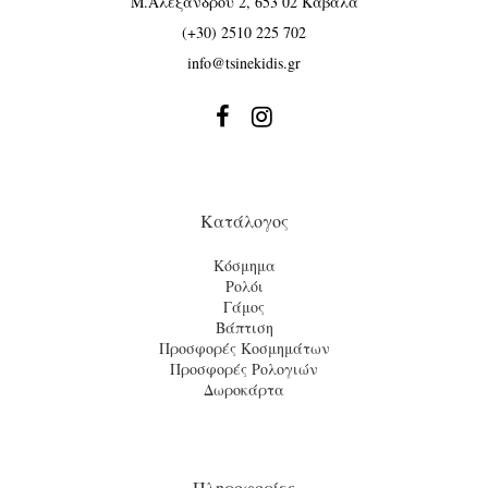
Μ.Αλεξάνδρου 2, 653 02 Καβάλα
(+30) 2510 225 702
info@tsinekidis.gr


Κατάλογος
Κόσμημα
Ρολόι
Γάμος
Βάπτιση
Προσφορές Κοσμημάτων
Προσφορές Ρολογιών
Δωροκάρτα
Πληροφορίες