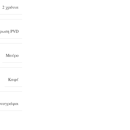
2 χρόνια
τρωση PVD
Μαύρο
Καφέ
ονογράφοι