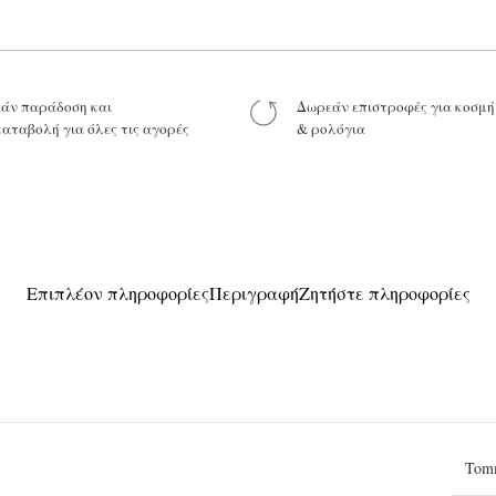
Το μήνυμά σας
άν παράδοση και
Δωρεάν επιστροφές για κοσμ
καταβολή για όλες τις αγορές
& ρολόγια
Προϊόν:
Επιπλέον πληροφορίες
Περιγραφή
Ζητήστε πληροφορίες
Tomm