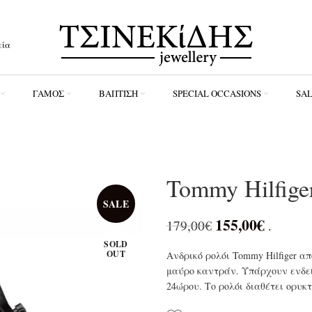
εία
ΓΆΜΟΣ
ΒΆΠΤΙΣΗ
SPECIAL OCCASIONS
SA
Tommy Hilfige
SALE
155,00
€
179,00
€
.
SOLD
OUT
Ανδρικό ρολόι Tommy Hilfiger α
μαύρο καντράν. Υπάρχουν ενδείξ
24ώρου. Το ρολόι διαθέτει ορυκτ