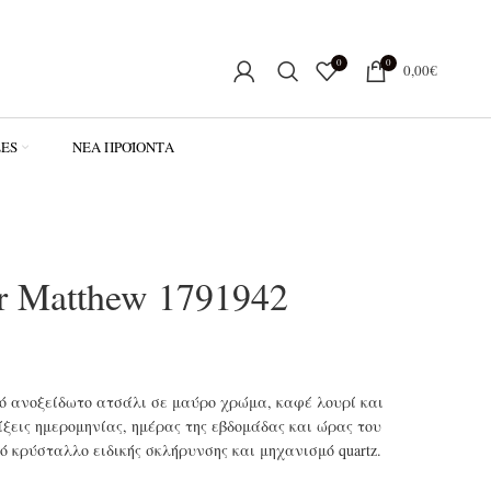
0
0
0,00
€
LES
ΝΈΑ ΠΡΟΪΌΝΤΑ
r Matthew 1791942
πό ανοξείδωτο ατσάλι σε μαύρο χρώμα, καφέ λουρί και
εις ημερομηνίας, ημέρας της εβδομάδας και ώρας του
ό κρύσταλλο ειδικής σκλήρυνσης και μηχανισμό quartz.