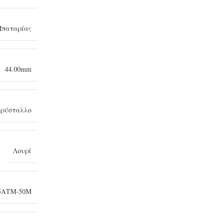
παταρίας
44.00mm
κρύσταλλο
Λουρί
5ΑΤΜ-50Μ