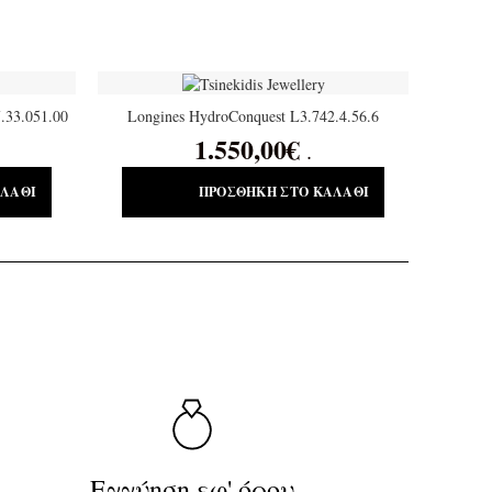
.33.051.00
Longines HydroConquest L3.742.4.56.6
1.550,00
€
.
ΑΛΆΘΙ
ΠΡΟΣΘΉΚΗ ΣΤΟ ΚΑΛΆΘΙ
Εγγύηση εφ' όρου