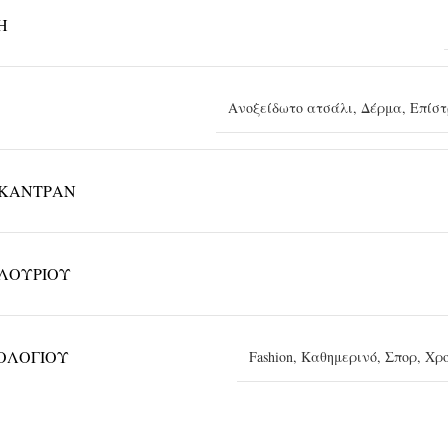
Η
Ανοξείδωτο ατσάλι
,
Δέρμα
,
Επίσ
ΚΑΝΤΡΆΝ
ΛΟΥΡΙΟΎ
ΡΟΛΟΓΙΟΎ
Fashion
,
Καθημερινό
,
Σπορ
,
Χρ