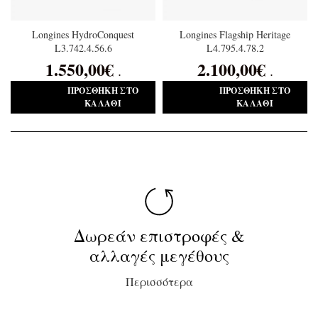
Longines HydroConquest
Longines Flagship Heritage
L3.742.4.56.6
L4.795.4.78.2
1.550,00
€
2.100,00
€
.
.
ΠΡΟΣΘΉΚΗ ΣΤΟ
ΠΡΟΣΘΉΚΗ ΣΤΟ
ΚΑΛΆΘΙ
ΚΑΛΆΘΙ
Δωρεάν επιστροφές &
αλλαγές μεγέθους
Περισσότερα