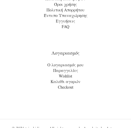
Όροι χρήσης
Πολιτική Απορρήτου
Έντυπο Υπαναχώρησης
Εγγυήσεις
FAQ
Λογαριασμός
Ο λογαριασμός μου
Παραγγελίες
Wishlist
Καλάθι αγορών
Checkout
© 2021
tsinekidis.gr
· All rights reserved · A website by
Artware