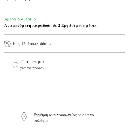
Άμεσα διαθέσιμο
Αναμενόμενη παράδοση σε 2 Εργάσιμες ημέρες.
Έως 12 άτοκες δόσεις
Ρωτήστε μας
για το προϊόν
Το όνομά σας*
Το email σας*
Το μήνυμά σας
Eγγύηση αντιπροσωπείας σε όλα τα
ρολόγια