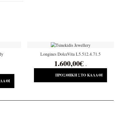
dy
Longines DolceVita L5.512.4.71.5
1.600,00
€
.
ΠΡΟΣΘΉΚΗ ΣΤΟ ΚΑΛΆΘΙ
ΑΛΆΘΙ