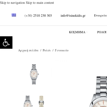
Skip to navigation
Skip to main content
(+30)
2510 230 303
info@tsinekidis.gr
Εταιρεία
ΚΌΣΜΗΜΑ
ΡΟΛΌΪ
Ανοίξτε τη γραμμή εργαλείων
Αρχική σελίδα
Ρολόι
Γυναικείο