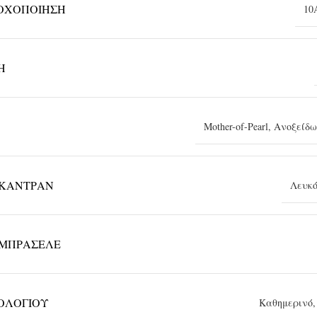
ΟΧΟΠΟΊΗΣΗ
10
Η
Mother-of-Pearl
,
Ανοξείδω
ΚΑΝΤΡΆΝ
Λευκ
ΜΠΡΑΣΕΛΈ
ΡΟΛΟΓΙΟΎ
Καθημερινό