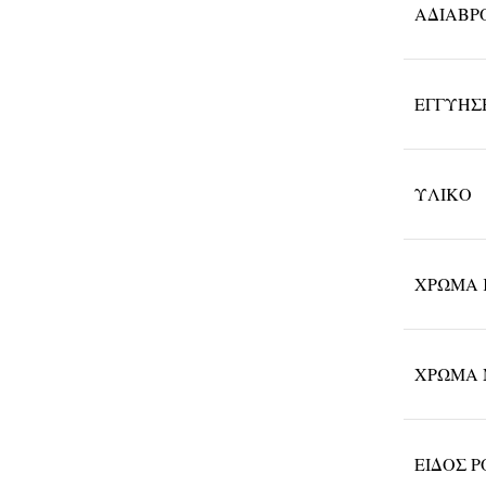
ΑΔΙΑΒΡ
ΕΓΓΎΗΣ
ΥΛΙΚΌ
ΧΡΏΜΑ 
ΧΡΏΜΑ 
ΕΊΔΟΣ 