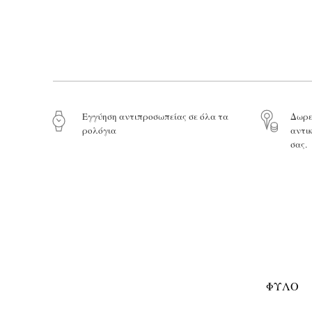
Eγγύηση αντιπροσωπείας σε όλα τα
Δωρε
ρολόγια
αντι
σας.
ΦΎΛΟ