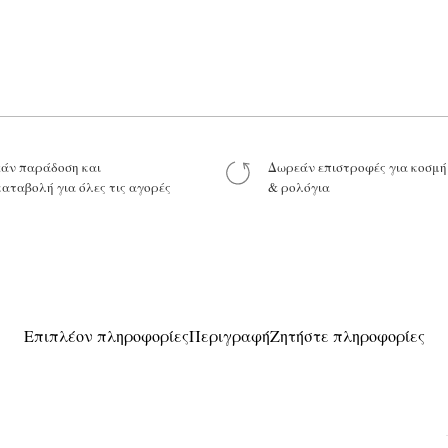
Το όνομά σας*
Το μήνυμά σας
άν παράδοση και
Δωρεάν επιστροφές για κοσμ
καταβολή για όλες τις αγορές
& ρολόγια
Προϊόν:
Επιπλέον πληροφορίες
Περιγραφή
Ζητήστε πληροφορίες