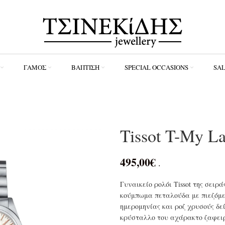
ΓΆΜΟΣ
ΒΆΠΤΙΣΗ
SPECIAL OCCASIONS
SA
Tissot T-My L
495,00
€
.
Γυναικείο ρολόι Tissot της σει
κούμπωμα πεταλούδα με πιεζόμεν
ημερομηνίας και ροζ χρυσούς δείκ
κρύσταλλο του αχάρακτο ζαφειρί