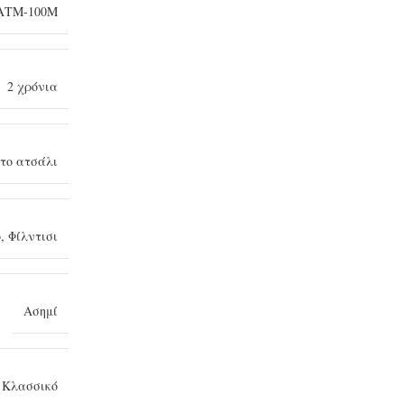
ΑΤΜ-100Μ
2 χρόνια
το ατσάλι
ό
,
Φίλντισι
Ασημί
,
Κλασσικό