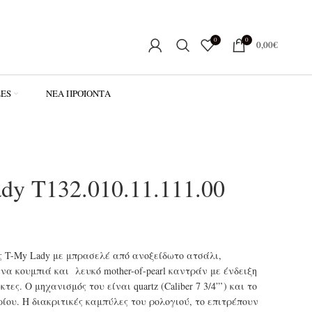
0
0
0,00
€
LES
ΝΈΑ ΠΡΟΪΌΝΤΑ
ady T132.010.11.111.00
ράς T-My Lady με μπρασελέ από ανοξείδωτο ατσάλι,
α κουμπιά και λευκό mother-of-pearl καντράν με ένδειξη
τες. Ο μηχανισμός του είναι quartz (Caliber 7 3/4”’) και το
ου. Η διακριτικές καμπύλες του ρολογιού, το επιτρέπουν