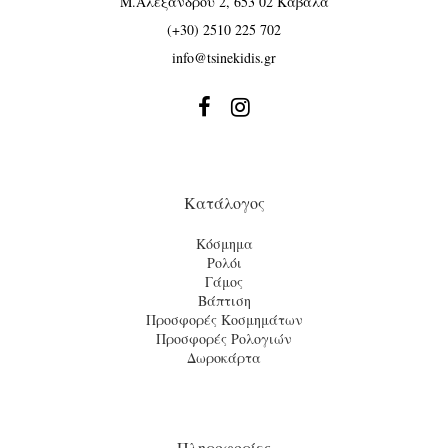
Μ.Αλεξάνδρου 2, 653 02 Καβάλα
(+30) 2510 225 702
info@tsinekidis.gr


Κατάλογος
Κόσμημα
Ρολόι
Γάμος
Βάπτιση
Προσφορές Κοσμημάτων
Προσφορές Ρολογιών
Δωροκάρτα
Πληροφορίες