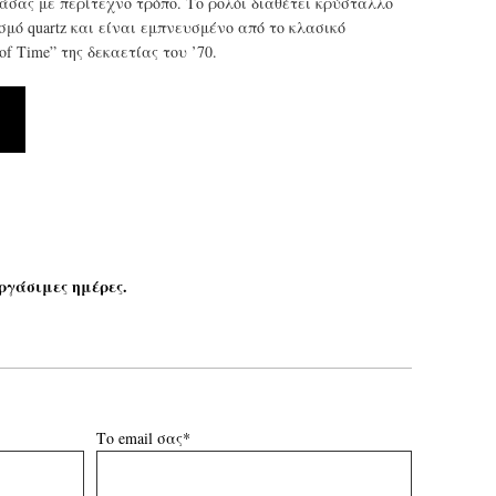
άσας με περίτεχνο τρόπο. Το ρολόι διαθέτει κρύσταλλο
μό quartz και είναι εμπνευσμένο από το κλασικό
of Time” της δεκαετίας του ’70.
ργάσιμες ημέρες.
Το email σας*