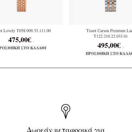
ot Lovely T058.009.33.111.00
Tissot Carson Premium La
T122.210.22.033.01
475,00
€
.
495,00
€
.
ΡΟΣΘΉΚΗ ΣΤΟ ΚΑΛΆΘΙ
ΠΡΟΣΘΉΚΗ ΣΤΟ ΚΑΛΆ
Δωρεάν μεταφορικά για