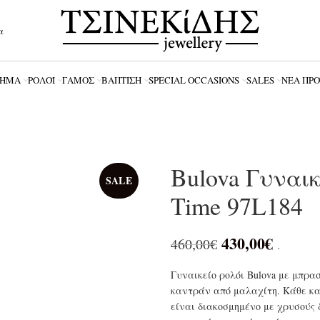
α
ΗΜΑ
ΡΟΛΌΪ
ΓΆΜΟΣ
ΒΆΠΤΙΣΗ
SPECIAL OCCASIONS
SALES
ΝΈΑ ΠΡ
Bulova Γυναικ
SALE
Time 97L184
430,00
€
460,00
€
.
Γυναικείο ρολόι Bulova με μπρ
καντράν από μαλαχίτη. Κάθε κα
είναι διακοσμημένο με χρυσούς δ