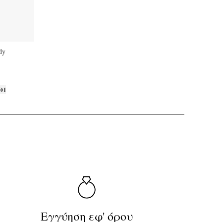
dy
ΘΙ
Εγγύηση εφ' όρου