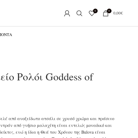
0
0
0,00
€
ΟΪΌΝΤΑ
είο Ρολόι Goddess of
ασελέ από ανοξείδωτο ατσάλι σε χρυσό χρώμα και πράσινο
ντράν από γνήσιο μαλαχίτη είναι εντελώς μοναδικό και
είκτες, ενώ η ίδια η Θεά του Χρόνου της Bulova είναι