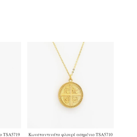
ο TSA5719
Κωνσταντινάτο φλουρί ασημένιο TSA5710