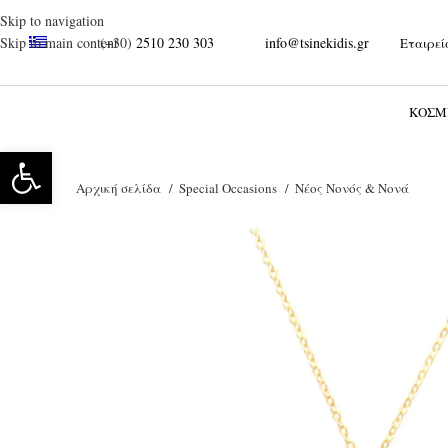
Skip to navigation
(+30)
2510 230 303
info@tsinekidis.gr
Skip to main content
Εταιρεί
Ξεκινήστε να γράφετε για να βρείτε τα προϊόντα που αναζητάτε.
ΚΌΣΜ
Ανοίξτε τη γραμμή εργαλείων
Αρχική σελίδα
Special Occasions
Νέος Νονός & Νονά