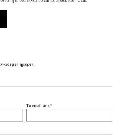
σίδα, η οποία είναι 50 cm με προέκταση 2 cm.
ργάσιμες ημέρες.
Το email σας*