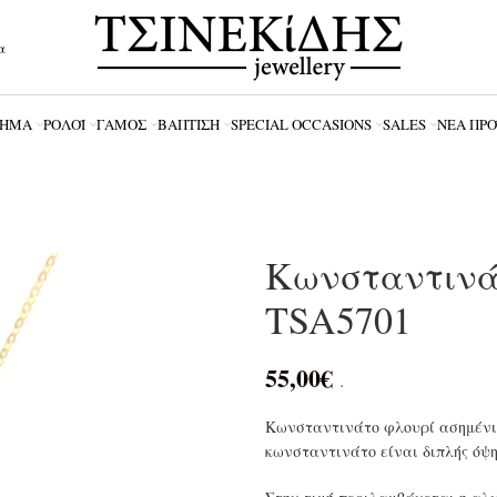
α
ΗΜΑ
ΡΟΛΌΪ
ΓΆΜΟΣ
ΒΆΠΤΙΣΗ
SPECIAL OCCASIONS
SALES
ΝΈΑ ΠΡ
Κωνσταντινά
TSA5701
55,00
€
.
Κωνσταντινάτο φλουρί ασημένι
κωνσταντινάτο είναι διπλής όψη