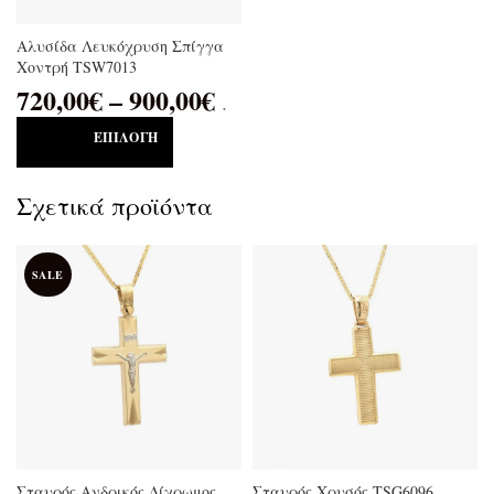
Αλυσίδα Λευκόχρυση Σπίγγα
Χοντρή TSW7013
720,00
€
–
900,00
€
.
ΕΠΙΛΟΓΉ
Σχετικά προϊόντα
SALE
Σταυρός Ανδρικός Δίχρωμος
Σταυρός Χρυσός TSG6096