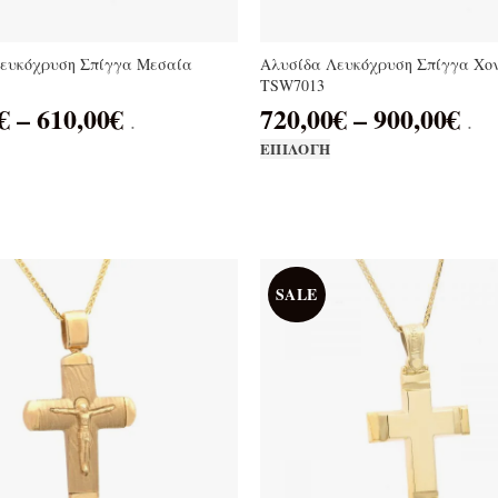
ευκόχρυση Σπίγγα Μεσαία
Αλυσίδα Λευκόχρυση Σπίγγα Χο
TSW7013
€
–
610,00
€
720,00
€
–
900,00
€
.
.
ΕΠΙΛΟΓΉ
SALE