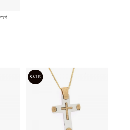
ντρή
SALE