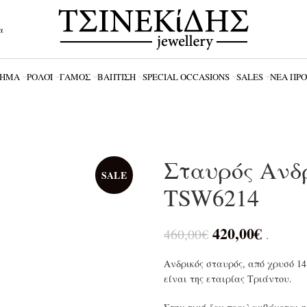
α
ΗΜΑ
ΡΟΛΌΪ
ΓΆΜΟΣ
ΒΆΠΤΙΣΗ
SPECIAL OCCASIONS
SALES
ΝΈΑ ΠΡ
Σταυρός Ανδ
SALE
TSW6214
420,00
€
460,00
€
.
Ανδρικός σταυρός, από χρυσό 1
είναι της εταιρίας Τριάντου.